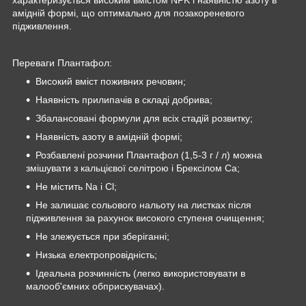
амідній формі, що оптимально для позакореневого
підживлення.
Переваги Плантафол:
Високий вміст поживних речовин;
Наявність прилипачів в складі добрива;
Збалансовані формули для всіх стадій розвитку;
Наявність азоту в амідній формі;
Розбавлені розчини Плантафол (1,5-3 г / л) можна
змішувати з кальцієвої селітрою і Брексілом Са;
Не містить Na і Cl;
Не залишає сольового нальоту на листках після
підживлення за рахунок високого ступеня очищення;
Не злежується при зберіганні;
Низька електропровідність;
Ідеальна розчинність (легко використовувати в
малооб'ємних обприскувачах).