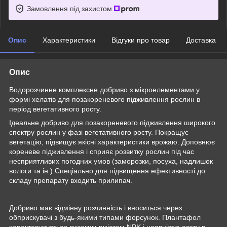
Замовлення під захистом
Опис
Характеристики
Відгуки про товар
Доставка
Опис
Водорозчинне комплексне добриво з мікроелементами у
формі хелатів для позакореневого підживлення рослин в
період вегетативного росту.
Ідеальне добриво для позакореневого підживлення широкого
спектру рослин у фазі вегетативного росту. Покращує
вегетацію, підвищує якісні характеристики врожаю. Доповнює
кореневе підживлення і сприяє розвитку рослин під час
несприятливих погодних умов (заморозки, посуха, надлишок
вологи та ін.) Спеціально для підвищення ефективності до
складу препарату входить прилипач.
Добриво має відмінну розчинність і вноситься через
обприскувачі з будь-якими типами форсунок. Плантафол
характеризується високим вмістом NPK і наявністю азоту в