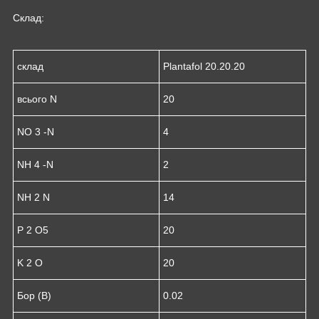
Склад:
склад
Plantafol 20.20.20
всього N
20
NO 3 -N
4
NH 4 -N
2
NH 2 N
14
P 2 O5
20
K 2 O
20
Бор (В)
0.02