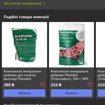
Всі умови повернення
Подібні товари компанії
Комплексне мінеральне
Комплексне мінеральне
Комп
добриво для початку
добриво Plantafol
добр
вегетації Plantafol
(Плантафол), 250 г, NPK
(Пла
(Плантафол), 1кг, NPK
20.20.20, Valagro
0.25
390
210
210
₴
₴
30.10.10, Valagro
Купити
Купити