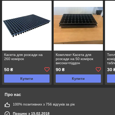
Касета для розсади на
Комплект Касета для
Тепл
260 комірок
розсади на 50 комірок
комі
висока+піддон
табл
50
90
30
₴
₴
Купити
Купити
Про нас
100% позитивних з 756 відгуків за рік
Працює з 15.02.2018