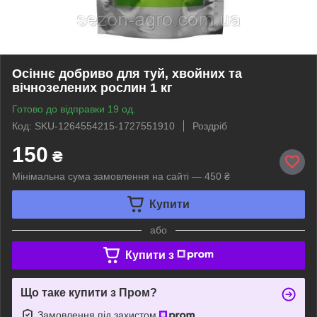
Осіннє добриво для туй, хвойних та
вічнозелених рослин 1 кг
Готово до відправки 19 од.
Код: SKU-1264554215-1727551910
Роздріб
150
₴
Мінімальна сума замовлення на сайті — 450 ₴
Купити
або
Купити з
Що таке купити з Пром?
Замовлення під захистом