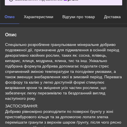
Опис
Характеристики
Відгуки про товар
Доставка
Опис
Спеціально розроблене гранульоване мінеральне добриво
подовженої дії, призначене для підживлення в осінній період
декоративно хвойних рослин, таких як: сосна, ялівець,
кипарис, ялиця, модрина, ялина, тис та інш. Унікально
підібрана формула добрива допомагає подолати стрес
спричинений зміною температури та погодніми умовами, а
також зменшує знебарвлення хвої в зимовий період. Перевага
фосфору та калію у легко доступній формі стимулює
визрівання крони та зміцненя усіх частин рослини, що
забезпечує легку перезимівлю та бездоганний вигляд
наступного року.
ЗАСТОСУВАННЯ:
Добриво рівномірно розподілити по поверхні ґрунту у зоні
пристовбурового кільця та за допомогою лопати злегка
перемішати гранули з верхнім шаром ґрунту, після чого рясно