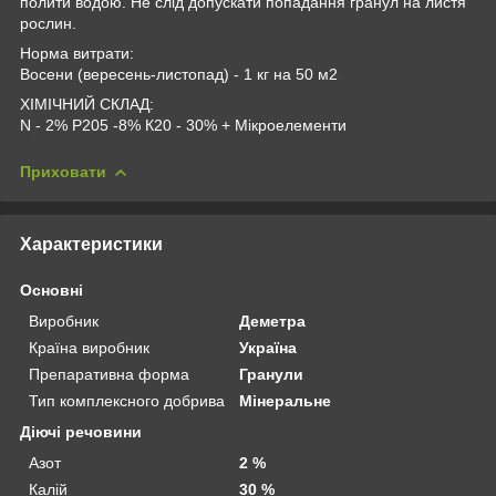
полити водою. Не слід допускати попадання гранул на листя
рослин.
Норма витрати:
Восени (вересень-листопад) - 1 кг на 50 м2
ХІМІЧНИЙ СКЛАД:
N - 2% Р205 -8% К20 - 30% + Мікроелементи
Приховати
Характеристики
Основні
Виробник
Деметра
Країна виробник
Україна
Препаративна форма
Гранули
Тип комплексного добрива
Мінеральне
Діючі речовини
Азот
2 %
Калій
30 %