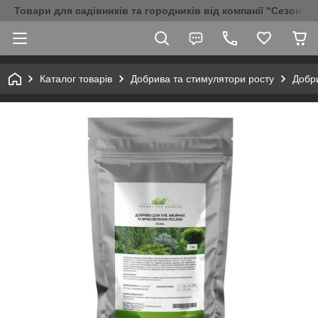
Товари для садівників та городників від компанії "Сезон Аг
Каталог товарів
Добрива та стимулятори росту
Добри