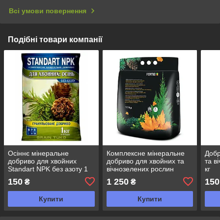
Всі умови повернення
Подібні товари компанії
Осіннє мінеральне
Комплексне мінеральне
Добр
добриво для хвойних
добриво для хвойних та
та в
Standart NPK без азоту 1
вічнозелених рослин
кг
кг
Fertis (Фертіс), 10 кг, NPK
150
1 250
150
₴
₴
5.15.25, Осінь
Купити
Купити