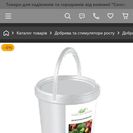
Товари для садівників та городників від компанії "Сезон Аг
Каталог товарів
Добрива та стимулятори росту
Добри
–5%