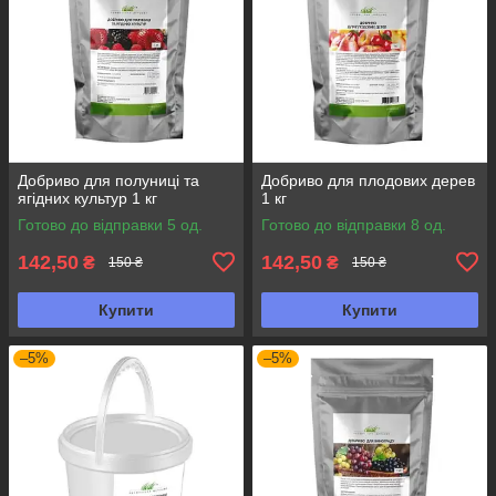
Добриво для полуниці та
Добриво для плодових дерев
ягідних культур 1 кг
1 кг
Готово до відправки 5 од.
Готово до відправки 8 од.
142,50
142,50
₴
₴
150 ₴
150 ₴
Купити
Купити
–5%
–5%