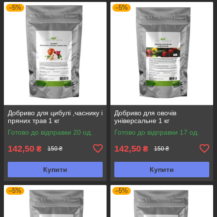
–5%
–5%
Добриво для цибулі ,часнику і
Добриво для овочів
пряних трав 1 кг
універсальне 1 кг
Готово до відправки 20 од.
Готово до відправки 17 од.
142,50
142,50
₴
₴
150 ₴
150 ₴
Купити
Купити
–5%
–5%