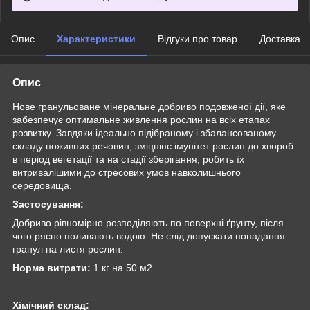
Опис
Характеристики
Відгуки про товар
Доставка
Опис
Нове гранульоване мінеральне добриво подовженої дії, яке
забезпечує оптимальне живлення рослин на всіх етапах
розвитку. Завдяки ідеально підібраному і збалансованому
складу поживних речовин, зміцнює імунітет рослин до хвороб
в період вегетації та на стадії зберігання, робить їх
витривалішими до стресових умов навколишнього
середовища.
Застосування:
Добриво рівномірно розподіляють по поверхні ґрунту, після
чого рясно поливають водою. Не слід допускати попадання
гранул на листя рослин.
Норма витрати:
1 кг на 50 м
2
Хімічний склад: