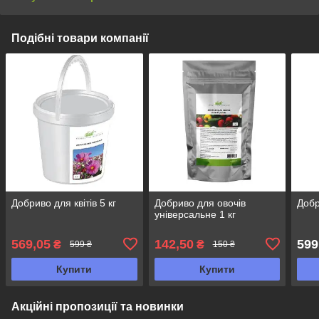
Подібні товари компанії
Добриво для квітів 5 кг
Добриво для овочів
Добр
універсальне 1 кг
569,05
142,50
599
₴
₴
599 ₴
150 ₴
Купити
Купити
Акційні пропозиції та новинки