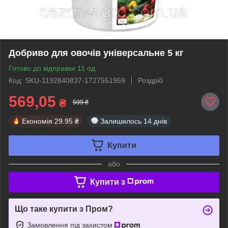
Добриво для овочів універсальне 5 кг
Готово до відправки 11 од.
Код: SKU-1192840837-1727551959
Роздріб
569,05
₴
599 ₴
Економія
29.95 ₴
Залишилось
14 днів
Купити
або
Купити з
Що таке купити з Пром?
Замовлення під захистом