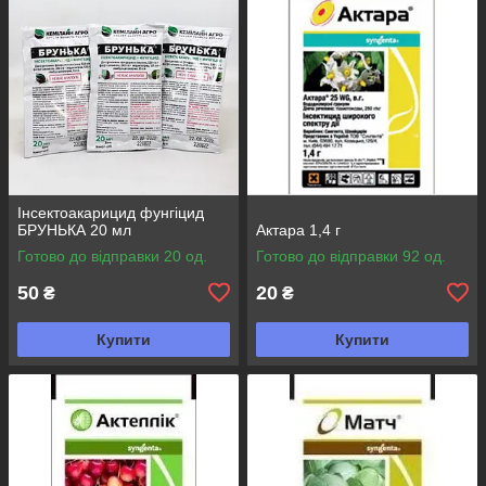
Інсектоакарицид фунгіцид
БРУНЬКА 20 мл
Актара 1,4 г
Готово до відправки 20 од.
Готово до відправки 92 од.
50
20
₴
₴
Купити
Купити