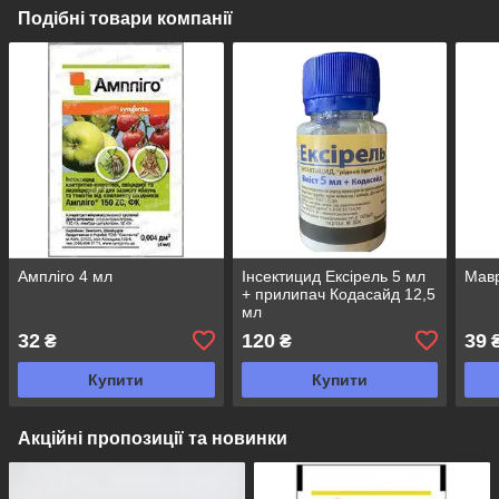
Подібні товари компанії
Ампліго 4 мл
Інсектицид Ексірель 5 мл
Мавр
+ прилипач Кодасайд 12,5
мл
32
120
39
₴
₴
Купити
Купити
Акційні пропозиції та новинки