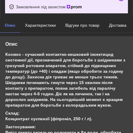
Замовлення під захистом
Опис
Характеристики
Відгуки про товар
Доставка
Опис
Космос - сучасний контактно-кишковий інсектицид
системної дії, призначений для боротьби з шкідниками з
гризучий ротовим апаратом, стійкий до підвищених
температур (до +40) і опадам (якщо обробити за годину
до дощу). Захисна дія триває не менше трьох тижнів.
Шкідники починають гинути через 15 хвилин після
контакту з препаратом, повна загибель від паралічу
настає через 4-6 годин. Діє як на личинок, так і на
дорослих шкідників. На сьогоднішній момент є кращим
препаратом для боротьби з колорадським жуком.
Склад:
Концентрат суспензії (фіпроніл, 250 г / л).
Застосування:
Вміст пакету ретельно розчинити в 8л води, обробити