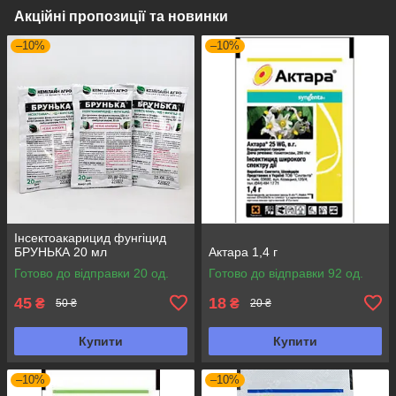
Акційні пропозиції та новинки
–10%
–10%
Інсектоакарицид фунгіцид
БРУНЬКА 20 мл
Актара 1,4 г
Готово до відправки 20 од.
Готово до відправки 92 од.
45
18
₴
₴
50 ₴
20 ₴
Купити
Купити
–10%
–10%