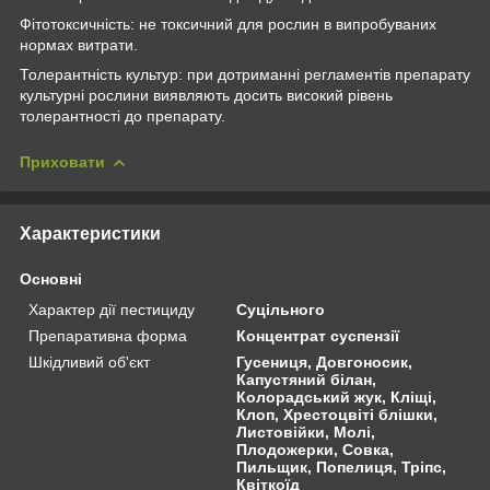
Фітотоксичність: не токсичний для рослин в випробуваних
нормах витрати.
Толерантність культур: при дотриманні регламентів препарату
культурні рослини виявляють досить високий рівень
толерантності до препарату.
Приховати
Характеристики
Основні
Характер дії пестициду
Суцільного
Препаративна форма
Концентрат суспензії
Шкідливий об'єкт
Гусениця, Довгоносик,
Капустяний білан,
Колорадський жук, Кліщі,
Клоп, Хрестоцвіті блішки,
Листовійки, Молі,
Плодожерки, Совка,
Пильщик, Попелиця, Тріпс,
Квіткоїд