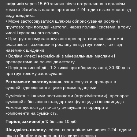
шкідників через 15-60 хвилин після потрапляння в організм
комахи. Загибель настає протягом 2-24 годин в залежності від
виду шкідника.
• Може застосовуватися шляхом обприскування рослин і
грунтово: при посадці картоплі, через поливні системи, в тому
числі і крапельного поливу.
• При грунтовому застосуванні препарат виявляє системні
властивості, захищаючи рослину як від грунтових, так і від
наземних шкідників.
• Воліам Флексі несумісний з мінеральними маслами і
препаратами на основі диметоату.
• Період захисної дії - 1-3 тижні при обприскуванні, 30-60 днів
при грунтовому застосуванні.
Регламенти застосування:
застосовувати препарат в
суворій відповідності з цими рекомендаціями.
Сумісність з іншими пестицидами (агрохімікатами): препарат
сумісний з більшістю стандартних фунгіцидів і інсектицидів.
Рекомендується до початку змішування перевірити
компоненти на сумісність.
Період захисної дії:
більше 10 діб.
Швидкість впливу:
ефект спостерігається через 2-24 години
після обробки в залежності від виду шкідника.