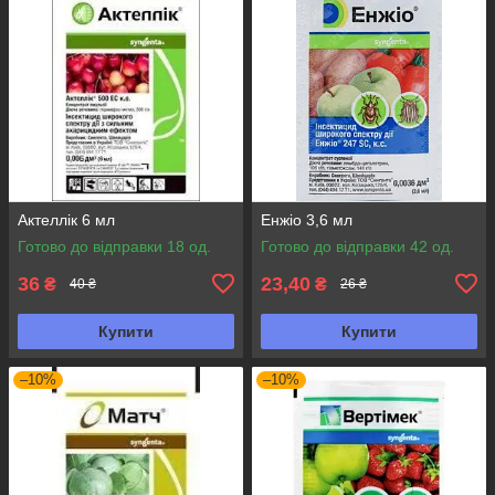
Актеллік 6 мл
Енжіо 3,6 мл
Готово до відправки 18 од.
Готово до відправки 42 од.
36
23,40
₴
₴
40 ₴
26 ₴
Купити
Купити
–10%
–10%