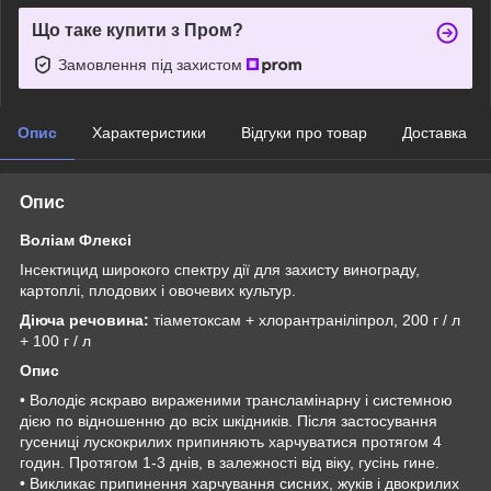
Що таке купити з Пром?
Замовлення під захистом
Опис
Характеристики
Відгуки про товар
Доставка
Опис
Воліам Флексі
Інсектицид широкого спектру дії для захисту винограду,
картоплі, плодових і овочевих культур.
Діюча речовина:
тіаметоксам + хлорантраніліпрол, 200 г / л
+ 100 г / л
Опис
• Володіє яскраво вираженими трансламінарну і системною
дією по відношенню до всіх шкідників. Після застосування
гусениці лускокрилих припиняють харчуватися протягом 4
годин. Протягом 1-3 днів, в залежності від віку, гусінь гине.
• Викликає припинення харчування сисних, жуків і двокрилих