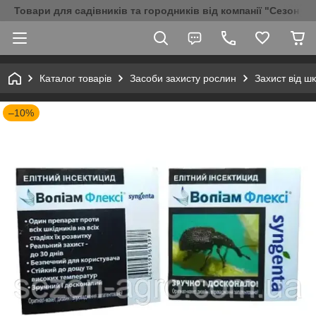
Товари для садівників та городників від компанії "Сезон Аг
Каталог товарів
Засоби захисту рослин
Захист від шк
–10%