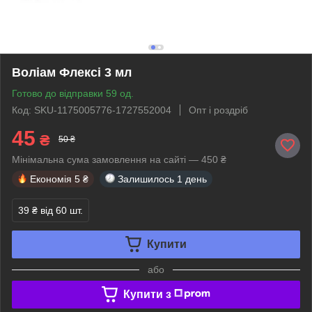
Воліам Флексі 3 мл
Готово до відправки 59 од.
Код: SKU-1175005776-1727552004
Опт і роздріб
45
₴
50 ₴
Мінімальна сума замовлення на сайті — 450 ₴
Економія
5 ₴
Залишилось
1 день
39 ₴
від 60 шт.
Купити
або
Купити з