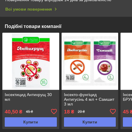
Всі умови повернення
Подібні товари компанії
Інсектицид Антихрущ 30
Інсекто-фунгіцид
Інсе
мл
Антигусінь 4 мл + Самшит
БРУ
3 мл
40,50
18
45
₴
₴
45 ₴
20 ₴
Купити
Купити