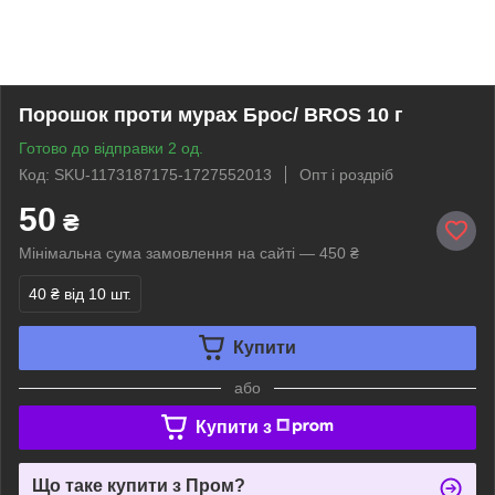
Порошок проти мурах Брос/ BROS 10 г
Готово до відправки 2 од.
Код: SKU-1173187175-1727552013
Опт і роздріб
50
₴
Мінімальна сума замовлення на сайті — 450 ₴
40 ₴
від 10 шт.
Купити
або
Купити з
Що таке купити з Пром?