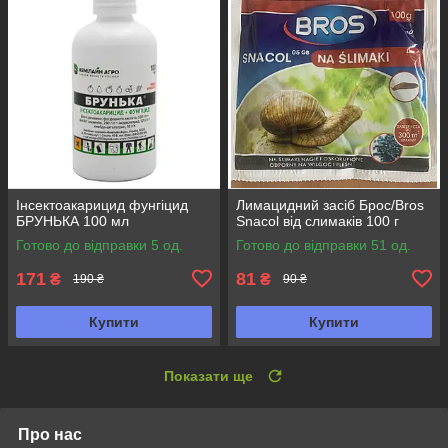
Інсектоакарицид фунгіцид
Лимацидний засіб Брос/Bros
БРУНЬКА 100 мл
Snacol від слимаків 100 г
Готово до відправки 5 од.
Готово до відправки 51 од.
171
81
₴
₴
190 ₴
90 ₴
Купити
Купити
Показати ще
Про нас