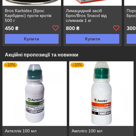
Bros Karbidex (Брос
Лимацидний засіб
Поро
Карбідекс) проти кротів
Брос/Bros Snacol від
Брос
500 г
слимаків 1 кг
450
800
300
₴
₴
Купити
Купити
Акційні пропозиції та новинки
–10%
–10%
Актеллік 100 мл
Ампліго 100 мл