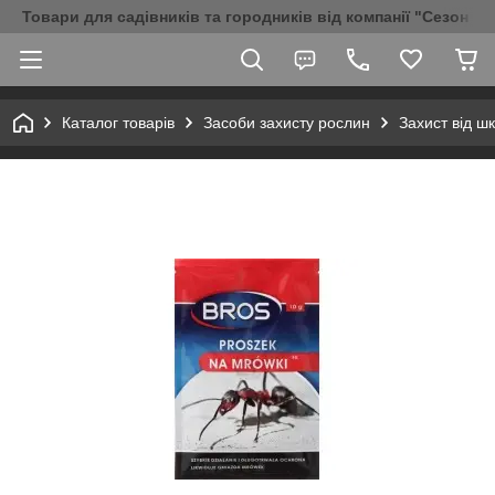
Товари для садівників та городників від компанії "Сезон Аг
Каталог товарів
Засоби захисту рослин
Захист від шк