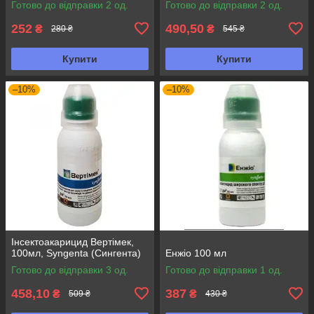
Готово до відправки 2 од.
Готово до відправки 2 од.
252
490,50
₴
₴
280 ₴
545 ₴
Купити
Купити
–10%
–10%
Інсектоакарицид Вертімек,
100мл, Syngenta (Сингента)
Енжіо 100 мл
Готово до відправки 3 од.
Готово до відправки 1 од.
458,10
387
₴
₴
509 ₴
430 ₴