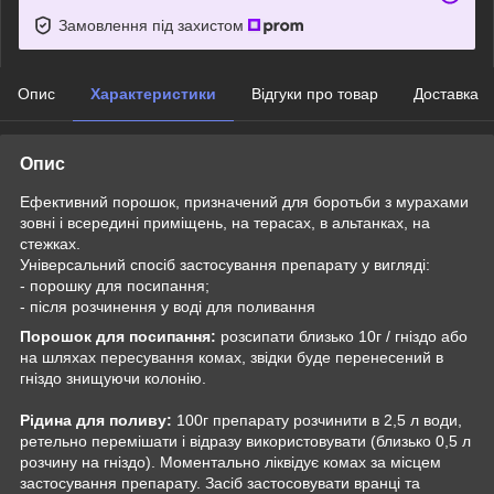
Замовлення під захистом
Опис
Характеристики
Відгуки про товар
Доставка
Опис
Ефективний порошок, призначений для боротьби з мурахами
зовні і всередині приміщень, на терасах, в альтанках, на
стежках.
Універсальний спосіб застосування препарату у вигляді:
- порошку для посипання;
- після розчинення у воді для поливання
Порошок для посипання:
розсипати близько 10г / гніздо або
на шляхах пересування комах, звідки буде перенесений в
гніздо знищуючи колонію.
Рідина для поливу:
100г препарату розчинити в 2,5 л води,
ретельно перемішати і відразу використовувати (близько 0,5 л
розчину на гніздо). Моментально ліквідує комах за місцем
застосування препарату. Засіб застосовувати вранці та