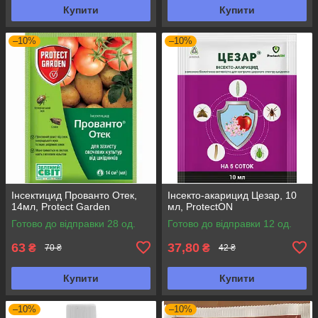
Купити
Купити
–10%
–10%
Інсектицид Прованто Отек,
Інсекто-акарицид Цезар, 10
14мл, Protect Garden
мл, ProtectON
Готово до відправки 28 од.
Готово до відправки 12 од.
63
37,80
₴
₴
70 ₴
42 ₴
Купити
Купити
–10%
–10%